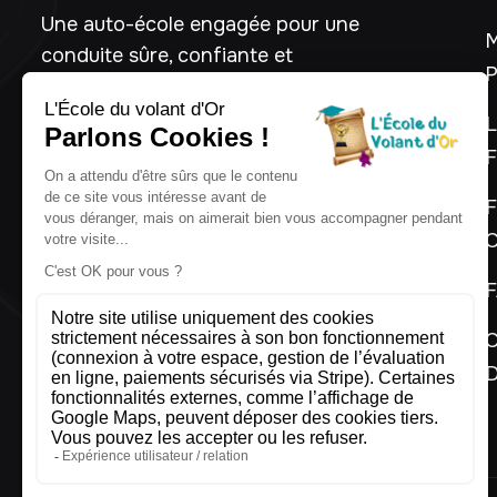
Une auto-école engagée pour une
M
conduite sûre, confiante et
P
maîtrisée.
L
F
01 88 93 91 01
contact@lecoleduvolantdor.fr
F
C
C
D