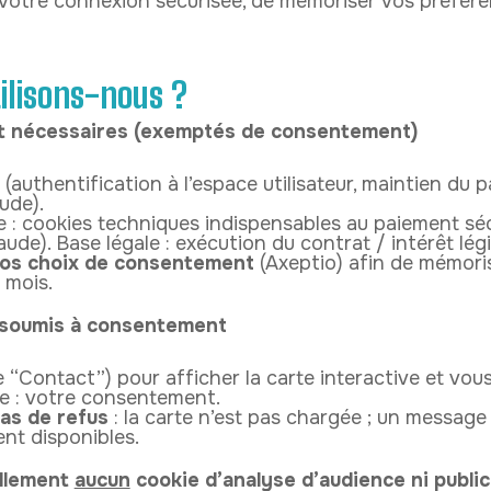
 votre connexion sécurisée, de mémoriser vos préfére
tilisons-nous ?
nt nécessaires (exemptés de consentement)
(authentification à l’espace utilisateur, maintien du p
ude).
e : cookies techniques indispensables au paiement séc
aude).
Base légale : exécution du contrat / intérêt lég
vos choix de consentement
(Axeptio) afin de mémoris
 mois.
s soumis à consentement
 “Contact”) pour afficher la carte interactive et vo
le : votre consentement.
as de refus
: la carte n’est pas chargée ; un message 
nt disponibles.
ellement
aucun
cookie d’analyse d’audience ni publici