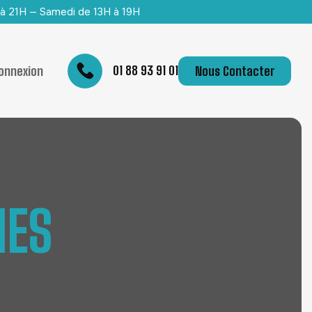
 à 21H — Samedi de 13H à 19H
01 88 93 91 01
onnexion
Nous Contacter
I
E
S