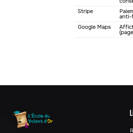
cons
Stripe
Paiem
anti-
Google Maps
Affic
(page
L
R