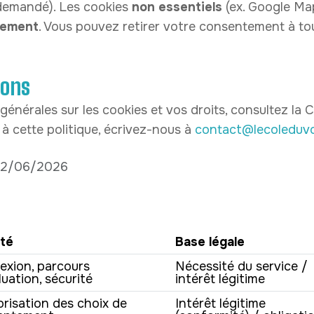
 demandé). Les cookies
non essentiels
(ex. Google Ma
tement
. Vous pouvez retirer votre consentement à to
ions
énérales sur les cookies et vos droits, consultez la 
 à cette politique, écrivez-nous à
contact@lecoleduvo
 02/06/2026
ité
Base légale
xion, parcours
Nécessité du service /
luation, sécurité
intérêt légitime
isation des choix de
Intérêt légitime