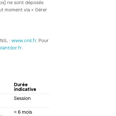
ps) ne sont déposés
ut moment via « Gérer
CNIL :
www.cnil.fr
. Pour
lantdor.fr
.
Durée
indicative
Session
≈ 6 mois