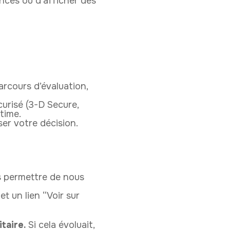
nces ou d’afficher des
arcours d’évaluation,
urisé (3-D Secure,
itime.
er votre décision.
us permettre de nous
et un lien “Voir sur
taire.
Si cela évoluait,