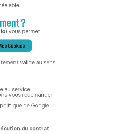
réalable.
ement ?
io
) vous permet
Mes Cookies
ntement valide au sens
e au service.
rrons vous redemander
 politique de Google.
écution du contrat