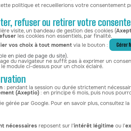
ette politique et recueillerions votre consentement p
r, refuser ou retirer votre consent
ère visite, un bandeau de gestion des cookies (
Axept
efuser
les cookies non essentiels, par finalité.
Gérer 
ier vos choix à tout moment
via le bouton :
le en pied de page du site).
age du navigateur ne suffit pas à exprimer un conse
z le module ci-dessus pour un choix éclairé.
rvation
n
: pendant la session ou durée strictement nécessair
ment (Axeptio)
: en principe 6 mois, puis nous pou
ée gérée par Google. Pour en savoir plus, consultez la
nt nécessaires
reposent sur l’
intérêt légitime
ou l’
ex