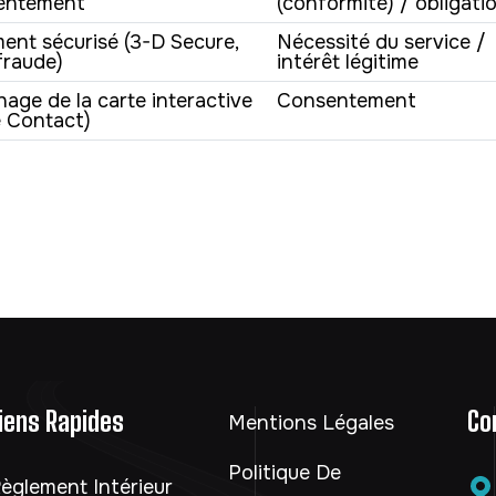
entement
(conformité) / obligati
ent sécurisé (3-D Secure,
Nécessité du service /
fraude)
intérêt légitime
hage de la carte interactive
Consentement
 Contact)
iens Rapides
Co
Mentions Légales
Politique De
èglement Intérieur