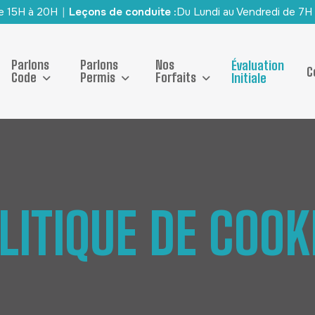
de 15H à 20H
|
Leçons de conduite :
Du Lundi au Vendredi de 7H
Parlons
Parlons
Nos
Évaluation
C
Code
Permis
Forfaits
Initiale
L
I
T
I
Q
U
E
D
E
C
O
O
K