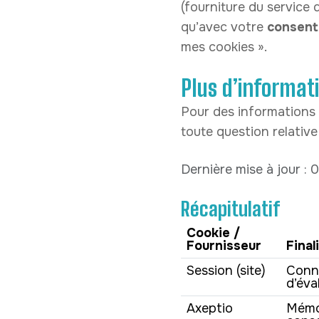
(fourniture du service
qu’avec votre
consen
mes cookies ».
Plus d’informat
Pour des informations g
toute question relative
Dernière mise à jour :
Récapitulatif
Cookie /
Fournisseur
Final
Session (site)
Conne
d’éva
Axeptio
Mémor